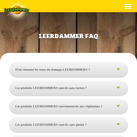
Recettes
Produits
LEERDAMMER FAQ
Développement durable
®
A propos de Leerdammer
D’où viennent les trous du fromage LEERDAMMER® ?
Contact
Français
Nederlands
Les produits LEERDAMMER® sont-ils sans lactose ?
Les produits LEERDAMMER® conviennent-ils aux végétariens ?
Les produits LEERDAMMER® sont-ils sans gluten ?