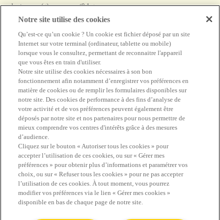
dont sucres (g)
<0,1 g
Protéines (g)
5,0 g
Notre site utilise des cookies
Sel (g)
0,3 g
Qu’est-ce qu’un cookie ? Un cookie est fichier déposé par un site
Calcium (mg)
162 mg (20%*)
Internet sur votre terminal (ordinateur, tablette ou mobile)
lorsque vous le consultez, permettant de reconnaitre l'appareil
* AJR Apport Journalier
recommandé
que vous êtes en train d'utiliser.
Notre site utilise des cookies nécessaires à son bon
fonctionnement afin notamment d’enregistrer vos préférences en
matière de cookies ou de remplir les formulaires disponibles sur
notre site. Des cookies de performance à des fins d’analyse de
#PRENEZPLAISIR
votre activité et de vos préférences peuvent également être
déposés par notre site et nos partenaires pour nous permettre de
mieux comprendre vos centres d'intérêts grâce à des mesures
d’audience.
Cliquez sur le bouton « Autoriser tous les cookies » pour
accepter l’utilisation de ces cookies, ou sur « Gérer mes
Trouvez vos réponses dans la rubrique FAQ
préférences » pour obtenir plus d’informations et paramétrer vos
choix, ou sur « Refuser tous les cookies » pour ne pas accepter
Contactez-nous
l’utilisation de ces cookies. À tout moment, vous pourrez
modifier vos préférences via le lien « Gérer mes cookies »
disponible en bas de chaque page de notre site.
Youtube