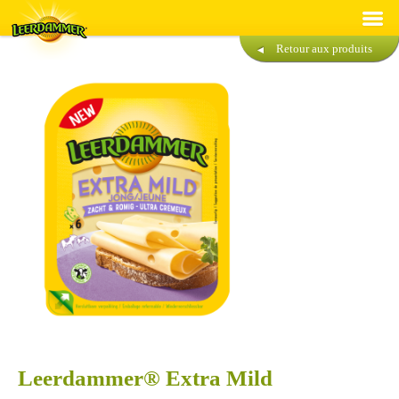
Retour aux produits
Recettes
Produits
Développement durable
®
A propos de Leerdammer
Contact
Français
Nederlands
Leerdammer® Extra Mild