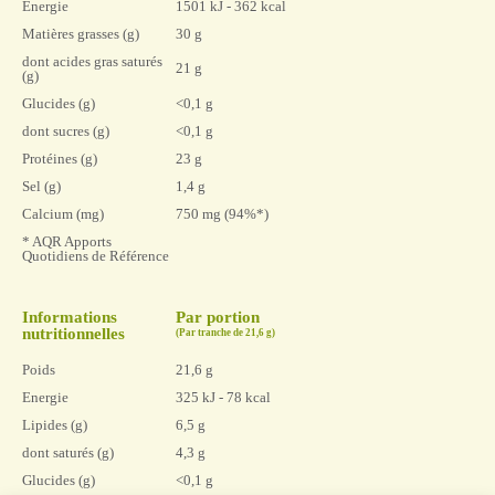
Energie
1501 kJ - 362 kcal
Matières grasses (g)
30 g
dont acides gras saturés
21 g
(g)
Glucides (g)
<0,1 g
dont sucres (g)
<0,1 g
Protéines (g)
23 g
Sel (g)
1,4 g
Calcium (mg)
750 mg (94%*)
* AQR Apports
Quotidiens de Référence
Informations
Par portion
nutritionnelles
(Par tranche de 21,6 g)
Poids
21,6 g
Energie
325 kJ - 78 kcal
Lipides (g)
6,5 g
dont saturés (g)
4,3 g
Glucides (g)
<0,1 g