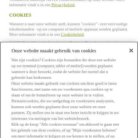
informatie vindt u in ons
Privacybeleid
.
COOKIES
Wanneer u naar onze website surft, kunnen "cookies" - zeer eenvoudige
tekstbestanden - op uw computer of mobiele apparaat worden geplaatst.
Meer informatie vindt u in ons
Cookiebeleid
.
© 2021 Royal Lactalis Leerdammer Belgium Tous droits réservés.
Publié par Royal Lactalis Leerdammer Belgium.
Onze website maakt gebruik van cookies
Wat zijn cookies? Cookies zijn bestanden die door een website
op uw terminal (computer, tablet of mobiel) worden geplaatst
wanneer u deze bezoekt, zodat de website het toestel dat u
gebruikt kan herkennen.
Onze website maakt gebruik van cookies om deze goed te laten
functioneren, met name om uw voorkeuren qua cookies op te
slaan of om de formulieren op onze website in te vullen.
#GENIET ERVAN
Prestatiecookies, die uw surfgedrag en voorkeuren analyseren,
kunnen ook worden geplaatst door onze website en onze
partners. Zij stellen ons in staat een beter inzicht te krijgen in uw
interesses via metingen van het websitebezoek.
Klik op de knop "Alle cookies toestaan" om akkoord te gaan met
het gebruik van deze cookies, of op "Mijn voorkeuren beheren"
Vind alle antwoorden in de FAQ
om meer informatie te krijgen en uw keuzes in te stellen, of op