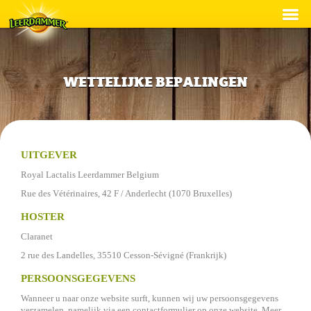
Recepten
Producten
WETTELIJKE BEPALINGEN
Duurzaamheid
®
Over Leerdammer
UITGEVER
Contact
Royal Lactalis Leerdammer Belgium
Nederlands
Français
Rue des Vétérinaires, 42 F / Anderlecht (1070 Bruxelles)
HOSTER
Claranet
2 rue des Landelles, 35510 Cesson-Sévigné (Frankrijk)
PERSOONSGEGEVENS
Wanneer u naar onze website surft, kunnen wij uw persoonsgegevens
verzamelen, namelijk via een contactformulier op onze website. Meer