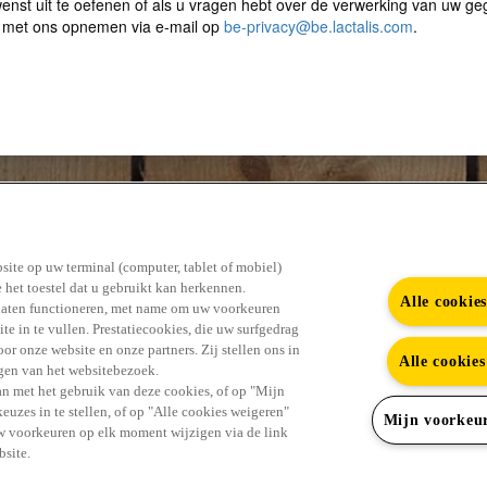
#GENIET ERVAN
site op uw terminal (computer, tablet of mobiel)
 het toestel dat u gebruikt kan herkennen.
Alle cookie
laten functioneren, met name om uw voorkeuren
te in te vullen. Prestatiecookies, die uw surfgedrag
r onze website en onze partners. Zij stellen ons in
Alle cookie
ingen van het websitebezoek.
Youtub
Vind alle antwoorden in de FAQ
Contact
n met het gebruik van deze cookies, of op "Mijn
uzes in te stellen, of op "Alle cookies weigeren"
Mijn voorkeu
uw voorkeuren op elk moment wijzigen via de link
site.