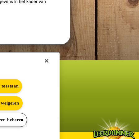
s toestaan
s weigeren
e
ren beheren