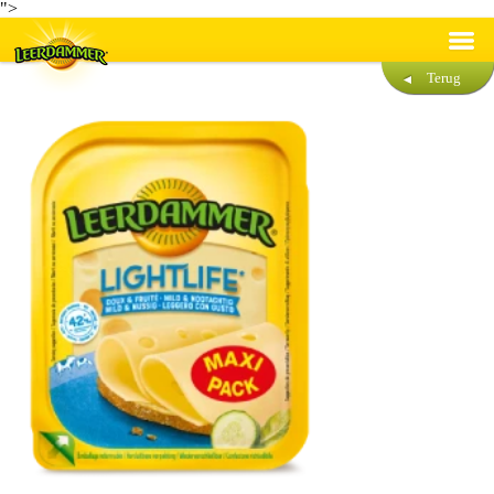
">
Terug
Recepten
Producten
Duurzaamheid
®
Over Leerdammer
Contact
Nederlands
Français