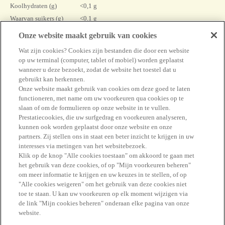
Koolhydraten (g)
<0,1 g
Waarvan suikers (g)
<0,1 g
Eiwitten (g)
7,4 g
Onze website maakt gebruik van cookies
Zout (g)
0,38 g
Wat zijn cookies? Cookies zijn bestanden die door een website
Calcium (mg)*
238 mg (29%*)
op uw terminal (computer, tablet of mobiel) worden geplaatst
* Referentie Inname
wanneer u deze bezoekt, zodat de website het toestel dat u
gebruikt kan herkennen.
Onze website maakt gebruik van cookies om deze goed te laten
functioneren, met name om uw voorkeuren qua cookies op te
slaan of om de formulieren op onze website in te vullen.
#GENIET ERVAN
Prestatiecookies, die uw surfgedrag en voorkeuren analyseren,
kunnen ook worden geplaatst door onze website en onze
partners. Zij stellen ons in staat een beter inzicht te krijgen in uw
interesses via metingen van het websitebezoek.
Klik op de knop "Alle cookies toestaan" om akkoord te gaan met
het gebruik van deze cookies, of op "Mijn voorkeuren beheren"
Vind alle antwoorden in de FAQ
om meer informatie te krijgen en uw keuzes in te stellen, of op
"Alle cookies weigeren" om het gebruik van deze cookies niet
Contact
toe te staan. U kan uw voorkeuren op elk moment wijzigen via
de link "Mijn cookies beheren" onderaan elke pagina van onze
website.
Youtube