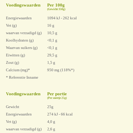
Voedingswaarden
Per 100g
(Gewicht 350g)
Energiewaarden
1094 kJ - 262 kcal
Vet (g)
16 g
waarvan verzadigd (g)
10,5 g
Koolhydraten (g)
<0,1 g
Waarvan suikers (g)
<0,1 g
Eiwitten (g)
29,5 g
Zout (g)
1,5 g
Calcium (mg)*
950 mg (118%*)
* Referentie Inname
Voedingswaarden
Per portie
(Per sneetje 25g)
Gewicht
25g
Energiewaarden
274 kJ - 66 kcal
Vet (g)
4,0 g
waarvan verzadigd (g)
2,6 g