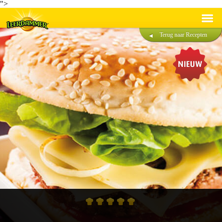
">
Terug naar Recepten
Recepten
Producten
Duurzaamheid
®
Over Leerdammer
Contact
Nederlands
Français