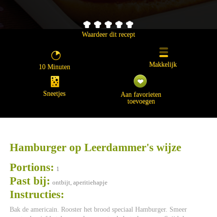
Waardeer dit recept
Makkelijk
10 Minuten
Sneetjes
Aan favorieten
toevoegen
Hamburger op Leerdammer's wijze
Portions:
1
Past bij:
ontbijt, aperitiehapje
Instructies:
Bak de americain. Rooster het brood speciaal Hamburger. Smeer