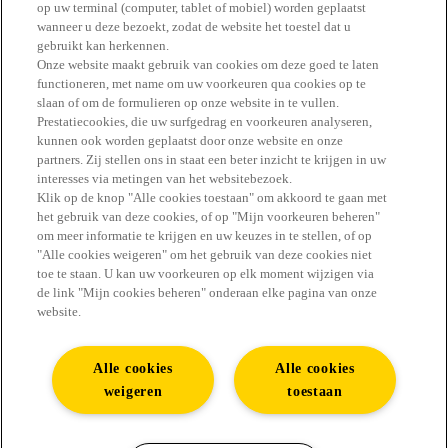
Spécial Hamburger
op uw terminal (computer, tablet of mobiel) worden geplaatst
wanneer u deze bezoekt, zodat de website het toestel dat u
gebruikt kan herkennen.
Onze website maakt gebruik van cookies om deze goed te laten
functioneren, met name om uw voorkeuren qua cookies op te
slaan of om de formulieren op onze website in te vullen.
#GENIET ERVAN
Prestatiecookies, die uw surfgedrag en voorkeuren analyseren,
kunnen ook worden geplaatst door onze website en onze
partners. Zij stellen ons in staat een beter inzicht te krijgen in uw
interesses via metingen van het websitebezoek.
Klik op de knop "Alle cookies toestaan" om akkoord te gaan met
het gebruik van deze cookies, of op "Mijn voorkeuren beheren"
Vind alle antwoorden in de FAQ
om meer informatie te krijgen en uw keuzes in te stellen, of op
"Alle cookies weigeren" om het gebruik van deze cookies niet
Contact
toe te staan. U kan uw voorkeuren op elk moment wijzigen via
de link "Mijn cookies beheren" onderaan elke pagina van onze
website.
Youtube
Alle cookies
Alle cookies
Sitemap
weigeren
toestaan
Impressum
Cookiebeleid