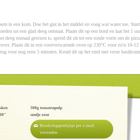
oem in een kom. Doe het gist in het middel en voeg wat water toe. Sta
neden tot een glad deeg ontstaat. Plaats dit op een bord en laat het 1 uur
et deeg enmaal gerezen is, spreid dit uit tot een ronde vorm om de piz
erover. Plaats dit in een voorverwarmde oven op 230°C voor zo'n 10-12 
rug voor nog eens 5 minuten. Kruid dit op het eind met verse basilicum
kken
500g tomatenpulp
"00"
snufje zout
Boodschappenlijstje per e-mail
verzenden