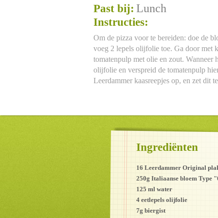
Lunch
Past bij:
Instructies:
Om de pizza voor te bereiden: doe de bl
voeg 2 lepels olijfolie toe. Ga door met k
tomatenpulp met olie en zout. Wanneer h
olijfolie en verspreid de tomatenpulp hi
Leerdammer kaasreepjes op, en zet dit te
Ingrediënten
16 Leerdammer Original pla
250g Italiaanse bloem Type 
125 ml water
4 eetlepels olijfolie
7g biergist