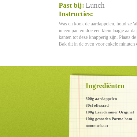
Lunch
Past bij:
Instructies:
Was en kook de aardappelen, houd ze 'al 
in een pan en doe een klein laagje aarda
kanten tot deze knapperig zijn. Plaats 
Bak dit in de oven voor enkele minuten
Ingrediënten
800g aardappelen
80cl oliezaad
100g Leerdammer Original
100g gesneden Parma ham
nootmuskaat