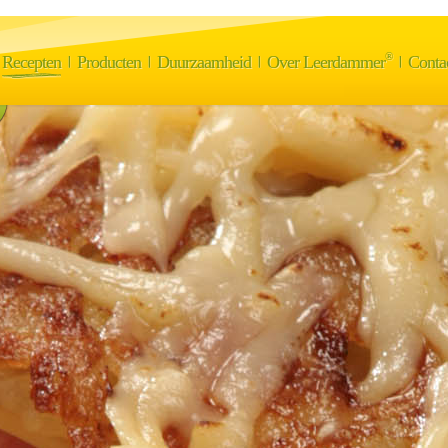
®
Recepten
Producten
Duurzaamheid
Over Leerdammer
Conta