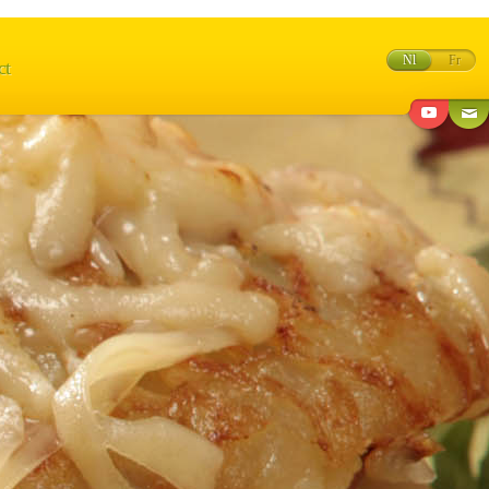
Nl
Fr
ct