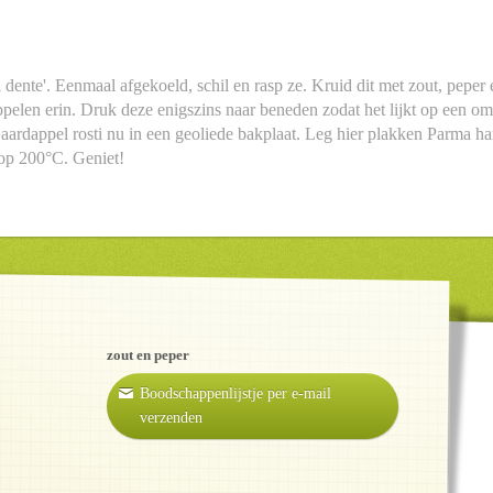
dente'. Eenmaal afgekoeld, schil en rasp ze. Kruid dit met zout, peper 
ppelen erin. Druk deze enigszins naar beneden zodat het lijkt op een o
de aardappel rosti nu in een geoliede bakplaat. Leg hier plakken Parm
 op 200°C. Geniet!
zout en peper
Boodschappenlijstje per e-mail
verzenden