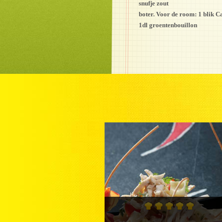
snufje zout
boter. Voor de room: 1 blik C
1dl groentenbouillon