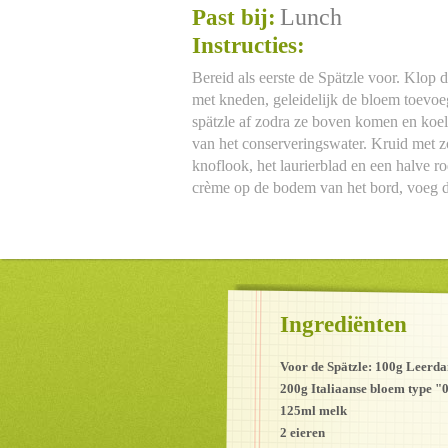
Lunch
Past bij:
Instructies:
Bereid als eerste de Spätzle voor. Klop
met kneden, geleidelijk de bloem toevoe
spätzle af zodra ze boven komen en koel
van het conserveringswater. Kruid met z
knoflook, het laurierblad en een halve ro
crème op de bodem van het bord, voeg de
Ingrediënten
Voor de Spätzle: 100g Leerd
200g Italiaanse bloem type "
125ml melk
2 eieren