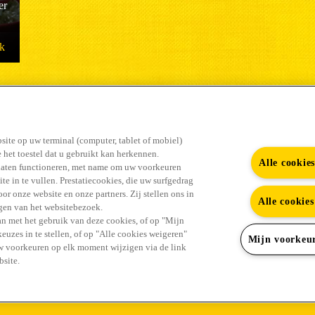
er
jk
#GENIET ERVAN
site op uw terminal (computer, tablet of mobiel)
 het toestel dat u gebruikt kan herkennen.
Alle cookie
laten functioneren, met name om uw voorkeuren
te in te vullen. Prestatiecookies, die uw surfgedrag
r onze website en onze partners. Zij stellen ons in
Alle cookie
ingen van het websitebezoek.
Youtub
Vind alle antwoorden in de FAQ
Contact
n met het gebruik van deze cookies, of op "Mijn
uzes in te stellen, of op "Alle cookies weigeren"
Mijn voorkeu
uw voorkeuren op elk moment wijzigen via de link
site.
Impressum
Cookiebeleid
Privacybeleid
Mijn co