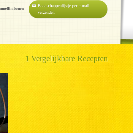
Boodschappenlijstje per e-mail
annellinibonen
verzenden
1 Vergelijkbare Recepten