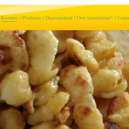
®
Recepten
Producten
Duurzaamheid
Over Leerdammer
Conta