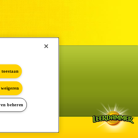
s toestaan
s weigeren
e
ren beheren
okies beheren