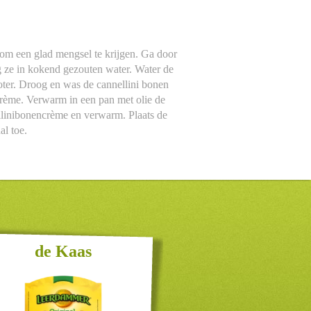
 om een glad mengsel te krijgen. Ga door
g ze in kokend gezouten water. Water de
oter. Droog en was de cannellini bonen
crème. Verwarm in een pan met olie de
nellinibonencrème en verwarm. Plaats de
l toe.
de Kaas