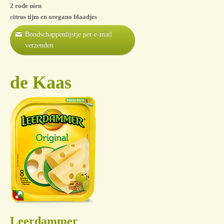
2 rode uien
citrus tijm en oregano blaadjes
Boodschappenlijstje per e-mail
verzenden
de Kaas
Leerdammer