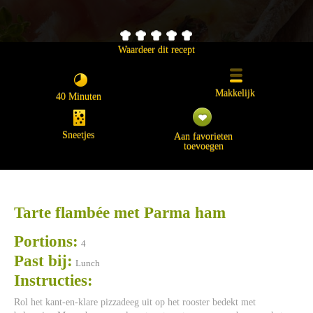
Waardeer dit recept
Makkelijk
40 Minuten
Sneetjes
Aan favorieten
toevoegen
Tarte flambée met Parma ham
Portions:
4
Past bij:
Lunch
Instructies:
Rol het kant-en-klare pizzadeeg uit op het rooster bedekt met