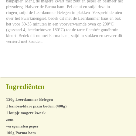
bakpapier. Meng de magere kwart met zout en peper en besmeer het
pizzadeeg. Halveer de Parma ham. Pel de ui en snijd deze in
ringen, snijd de Leerdammer Belegen in plakken. Verspreid de uien
over het kwarkmengsel, bedek dit met de Leerdammer kaas en bak
het voor 30-35 minuten in een voorverwarmde oven op 200°C
(gasstand 4, heteluchtoven 180°C) tot de tarte flambée goudbruin
kleurt. Bedek dit nu met Parma ham, snijd in stukken en serveer dit
versierd met kruiden.
Ingrediënten
150g Leerdammer Belegen
1 kant-en-klare pizza bodem (400g)
1 kuipje magere kwark
zout
versgemalen peper
100g Parma ham