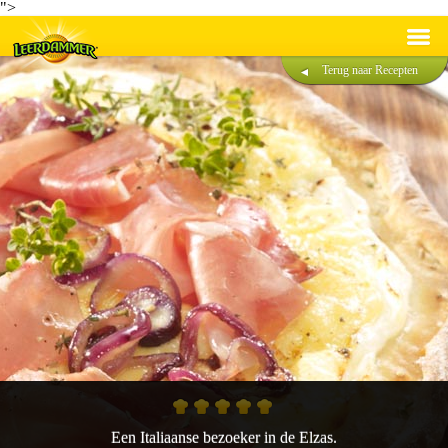
">
Terug naar Recepten
Recepten
Producten
Duurzaamheid
®
Over Leerdammer
Contact
Nederlands
Français
Een Italiaanse bezoeker in de Elzas.