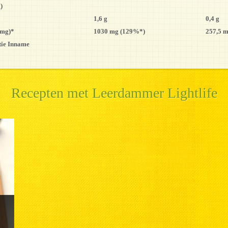
)
1,6 g
0,4 g
(mg)*
1030 mg (129%*)
257,5 
tie Inname
Recepten met Leerdammer Lightlife