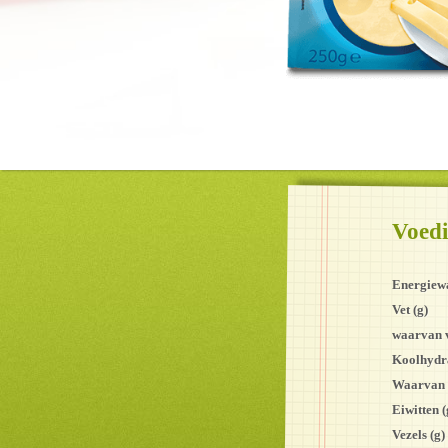
Voed
Energiew
Vet (g)
waarvan v
Koolhydra
Waarvan s
Eiwitten (
Vezels (g)