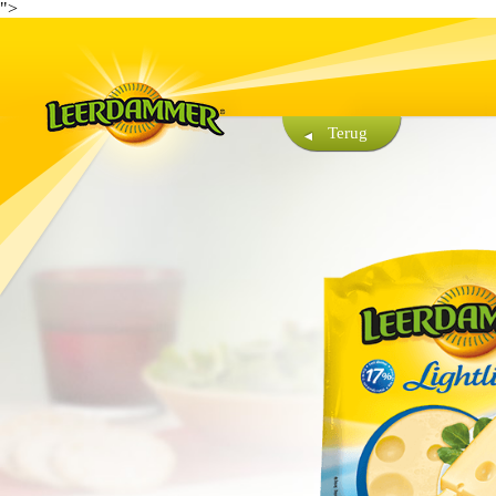
">
Terug