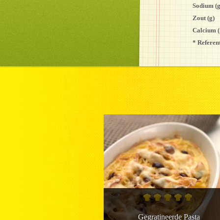
Sodium (g
Zout (g)
Calcium 
* Referen
Gegratineerde Pasta