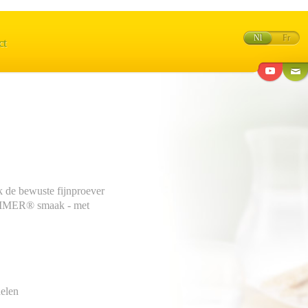
Nl
Fr
ct
e bewuste fijnproever
AMMER® smaak - met
elen