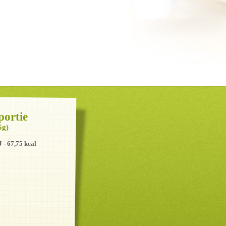
portie
5g)
J - 67,75 kcal