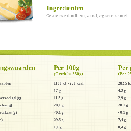
Ingrediënten
Gepasteuriseerde melk, zout, zuursel, vegetarisch stremsel.
ingswaarden
Per 100g
Per 
(Gewicht 250g)
(Per 2
aarden
1130 kJ - 271 kcal
282,5 k
17 g
4,2 g
erzadigd (g)
11,5 g
2,9 g
ten (g)
<0,1 g
<0,1 g
uikers (g)
<0,1 g
<0,1 g
g)
29,5 g
7,4 g
1,6 g
0,4 g