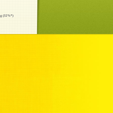
mg (32%*)