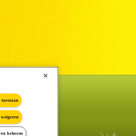
s toestaan
s weigeren
e
ren beheren