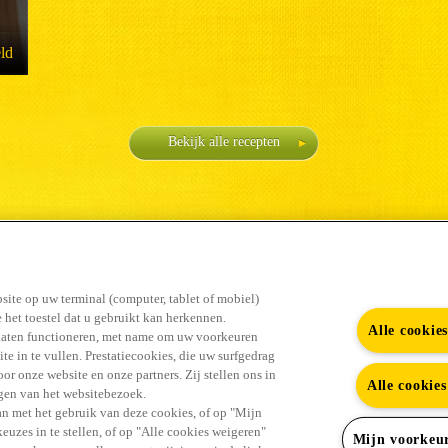
ld
Bekijk alle recepten
#GENIET ERVAN
site op uw terminal (computer, tablet of mobiel)
 het toestel dat u gebruikt kan herkennen.
Alle cookie
laten functioneren, met name om uw voorkeuren
te in te vullen. Prestatiecookies, die uw surfgedrag
r onze website en onze partners. Zij stellen ons in
Alle cookie
ingen van het websitebezoek.
Youtub
Vind alle antwoorden in de FAQ
Contact
n met het gebruik van deze cookies, of op "Mijn
uzes in te stellen, of op "Alle cookies weigeren"
Mijn voorkeu