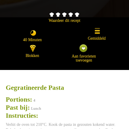
Waardeer dit recept
Gemiddeld
40 Minuten
Blokken
Aan favorieten
toevoegen
Gegratineerde Pasta
Portions:
4
Past bij:
Lunch
Instructies:
Verhit de oven tot 210°C. Kook de pasta in gezouten kokend water.