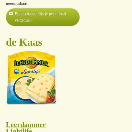
nootmuskaat
Boodschappenlijstje per e-mail
verzenden
de Kaas
Leerdammer
Lightlife