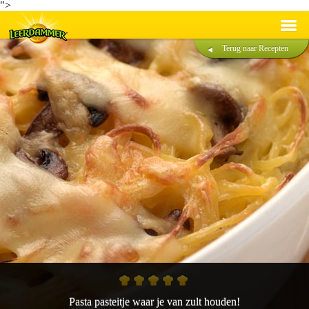
">
Terug naar Recepten
Recepten
Producten
Duurzaamheid
®
Over Leerdammer
Contact
Nederlands
Français
Pasta pasteitje waar je van zult houden!