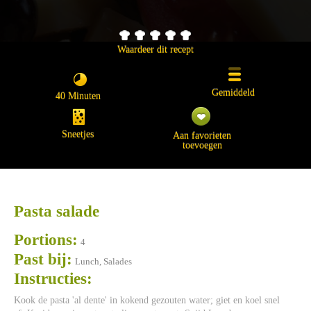
Waardeer dit recept
Gemiddeld
40 Minuten
Sneetjes
Aan favorieten
toevoegen
Pasta salade
Portions:
4
Past bij:
Lunch, Salades
Instructies:
Kook de pasta 'al dente' in kokend gezouten water; giet en koel snel