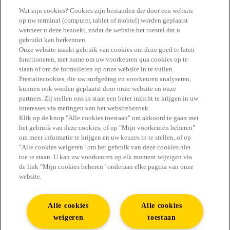
Wat zijn cookies? Cookies zijn bestanden die door een website
op uw terminal (computer, tablet of mobiel) worden geplaatst
wanneer u deze bezoekt, zodat de website het toestel dat u
gebruikt kan herkennen.
Onze website maakt gebruik van cookies om deze goed te laten
functioneren, met name om uw voorkeuren qua cookies op te
slaan of om de formulieren op onze website in te vullen.
#GENIET ERVAN
Prestatiecookies, die uw surfgedrag en voorkeuren analyseren,
kunnen ook worden geplaatst door onze website en onze
partners. Zij stellen ons in staat een beter inzicht te krijgen in uw
interesses via metingen van het websitebezoek.
Klik op de knop "Alle cookies toestaan" om akkoord te gaan met
het gebruik van deze cookies, of op "Mijn voorkeuren beheren"
Vind alle antwoorden in de FAQ
om meer informatie te krijgen en uw keuzes in te stellen, of op
"Alle cookies weigeren" om het gebruik van deze cookies niet
Contact
toe te staan. U kan uw voorkeuren op elk moment wijzigen via
de link "Mijn cookies beheren" onderaan elke pagina van onze
website.
Youtube
Alle cookies
Alle cookies
Sitemap
weigeren
toestaan
Impressum