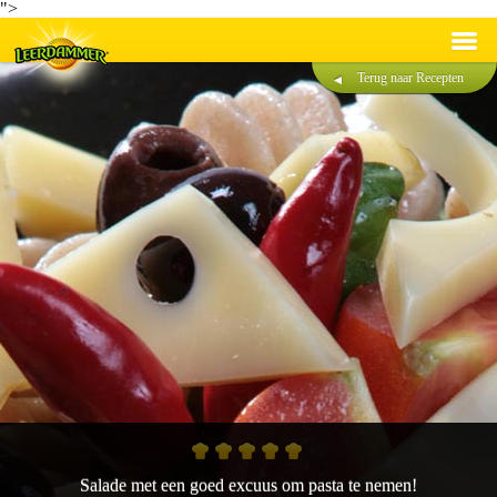
">
Terug naar Recepten
Recepten
Producten
Duurzaamheid
®
Over Leerdammer
Contact
Nederlands
Français
Salade met een goed excuus om pasta te nemen!