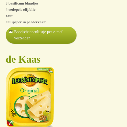
3 basilicum blaadjes
4 eetlepels olijfolie
zout
chilipeper in poedervorm
Boodschappenlijstje per e-mail
verzenden
de Kaas