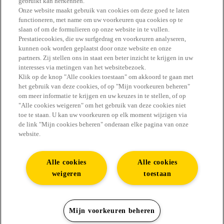
gebruikt kan herkennen.
Onze website maakt gebruik van cookies om deze goed te laten
functioneren, met name om uw voorkeuren qua cookies op te
slaan of om de formulieren op onze website in te vullen.
#GENIET ERVAN
Prestatiecookies, die uw surfgedrag en voorkeuren analyseren,
kunnen ook worden geplaatst door onze website en onze
partners. Zij stellen ons in staat een beter inzicht te krijgen in uw
interesses via metingen van het websitebezoek.
Klik op de knop "Alle cookies toestaan" om akkoord te gaan met
het gebruik van deze cookies, of op "Mijn voorkeuren beheren"
Vind alle antwoorden in de FAQ
om meer informatie te krijgen en uw keuzes in te stellen, of op
"Alle cookies weigeren" om het gebruik van deze cookies niet
Contact
toe te staan. U kan uw voorkeuren op elk moment wijzigen via
de link "Mijn cookies beheren" onderaan elke pagina van onze
website.
Youtube
Alle cookies
Alle cookies
Sitemap
weigeren
toestaan
Impressum
Cookiebeleid
Mijn voorkeuren beheren
Privacybeleid