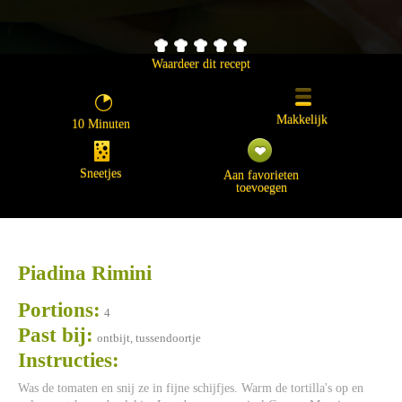
Waardeer dit recept
Makkelijk
10 Minuten
Sneetjes
Aan favorieten
toevoegen
Piadina Rimini
Portions:
4
Past bij:
ontbijt, tussendoortje
Instructies:
Was de tomaten en snij ze in fijne schijfjes. Warm de tortilla's op en