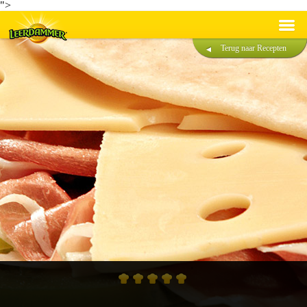
">
Terug naar Recepten
Recepten
Producten
Duurzaamheid
®
Over Leerdammer
Contact
Nederlands
Français