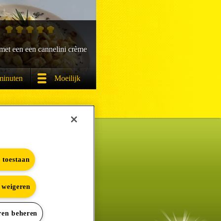
 met een een cannelini crème
minuten
Moeilijk
s toestaan
s weigeren
e
ren beheren