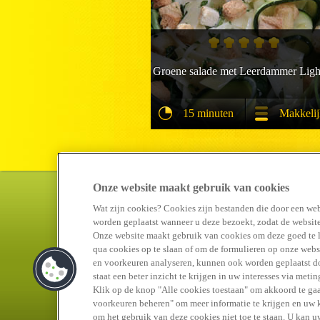
Groene salade met Leerdammer Light
15 minuten
Makkeli
Onze website maakt gebruik van cookies
Wat zijn cookies? Cookies zijn bestanden die door een web
worden geplaatst wanneer u deze bezoekt, zodat de website
Onze website maakt gebruik van cookies om deze goed te 
qua cookies op te slaan of om de formulieren op onze websi
en voorkeuren analyseren, kunnen ook worden geplaatst doo
staat een beter inzicht te krijgen in uw interesses via met
Klik op de knop "Alle cookies toestaan" om akkoord te gaa
voorkeuren beheren" om meer informatie te krijgen en uw ke
om het gebruik van deze cookies niet toe te staan. U kan 