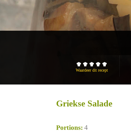
Waardeer dit recept
Griekse Salade
4
Portions: