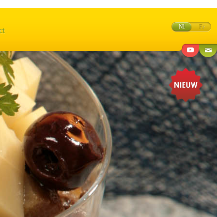
Nl
Fr
ct