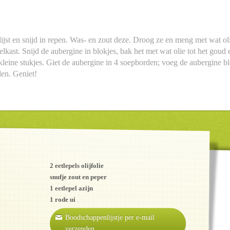
jst en snijd in repen. Was- en zout deze. Droog ze en meng met wat oli
koelkast. Snijd de aubergine in blokjes, bak het met wat olie tot het goud
leine stukjes. Giet de aubergine in 4 soepborden; voeg de aubergine bl
den. Geniet!
2 eetlepels olijfolie
snufje zout en peper
1 eetlepel azijn
1 rode ui
Boodschappenlijstje per e-mail
verzenden