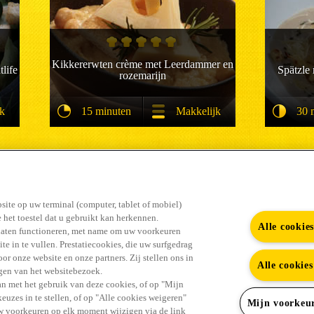
Kikkererwten crème met Leerdammer en
life
Spätzle
rozemarijn
jk
15 minuten
Makkelijk
30 
#GENIET ERVAN
site op uw terminal (computer, tablet of mobiel)
 het toestel dat u gebruikt kan herkennen.
Alle cookie
laten functioneren, met name om uw voorkeuren
te in te vullen. Prestatiecookies, die uw surfgedrag
r onze website en onze partners. Zij stellen ons in
Alle cookie
ingen van het websitebezoek.
Youtub
Vind alle antwoorden in de FAQ
Contact
n met het gebruik van deze cookies, of op "Mijn
uzes in te stellen, of op "Alle cookies weigeren"
Mijn voorkeu
uw voorkeuren op elk moment wijzigen via de link