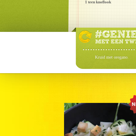
1 teen knoflook
Kruid met oregano.