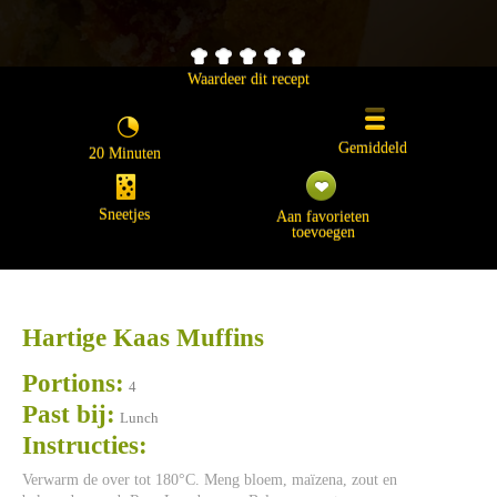
Waardeer dit recept
Gemiddeld
20 Minuten
Sneetjes
Aan favorieten
toevoegen
Hartige Kaas Muffins
Portions:
4
Past bij:
Lunch
Instructies:
Verwarm de over tot 180°C. Meng bloem, maïzena, zout en