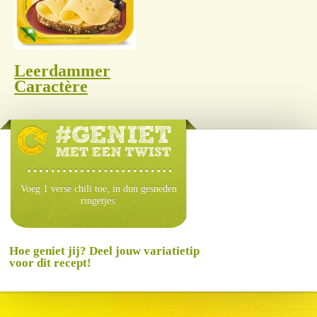
Leerdammer
Caractère
Voeg 1 verse chili toe, in dun gesneden
ringetjes.
Hoe geniet jij? Deel jouw variatietip
voor dit recept!