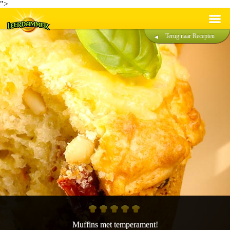
">
Terug naar Recepten
Recepten
Producten
Duurzaamheid
®
Over Leerdammer
Contact
Nederlands
Français
Muffins met temperament!