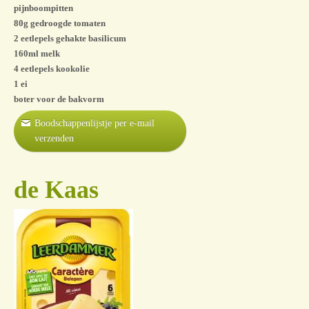
pijnboompitten
80g gedroogde tomaten
2 eetlepels gehakte basilicum
160ml melk
4 eetlepels kookolie
1 ei
boter voor de bakvorm
Boodschappenlijstje per e-mail
verzenden
de Kaas