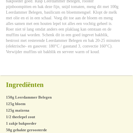
bakpoeder goed. Rasp Leerdammer Belegen, rooster
pijnboompitten en hak deze fijn, snijd tomaten, meng dit met 100g
Leerdammer Belegen, basilicum en bloemmengsel. Klopt de melk
met olie en ei in een schaal. Voeg dit toe aan de bloem en meng
alles samen met een houten lepel tot alles een vochtig geheel is.
Roer niet té lang omdat anders een plaklaag kan ontstaan en de
muffins taai worden. Schenk dit in een goed ingevet bakblik,
bestrooi met resterende Leerdammer Belegen en bak 20-25 minuten
(elektrische- en gasoven: 180°C / gasstand 3, convectie 160°C).
Verwijder muffins uit bakblik en serveer warm of koud.
Ingrediënten
150g Leerdammer Belegen
125g bloem
125g maïzena
1/2 theelepel zout
1 zakje bakpoeder
50g gehakte geroosterde