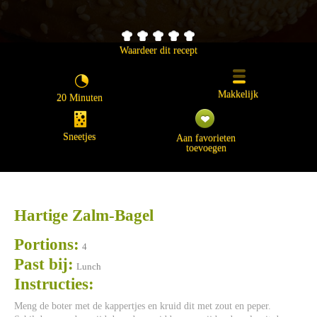
Waardeer dit recept
Makkelijk
20 Minuten
Sneetjes
Aan favorieten
toevoegen
Hartige Zalm-Bagel
Portions:
4
Past bij:
Lunch
Instructies:
Meng de boter met de kappertjes en kruid dit met zout en peper.