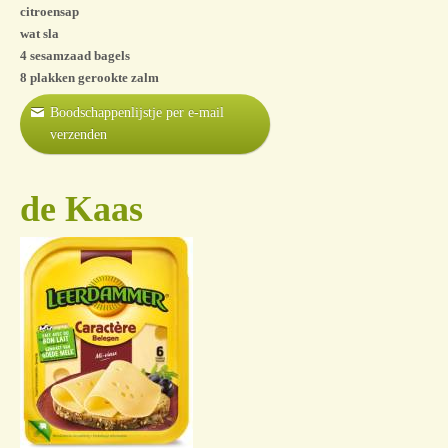
citroensap
wat sla
4 sesamzaad bagels
8 plakken gerookte zalm
Boodschappenlijstje per e-mail
verzenden
de Kaas