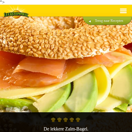
">
Terug naar Recepten
Recepten
Producten
Duurzaamheid
®
Over Leerdammer
Contact
Nederlands
Français
De lekkere Zalm-Bagel.