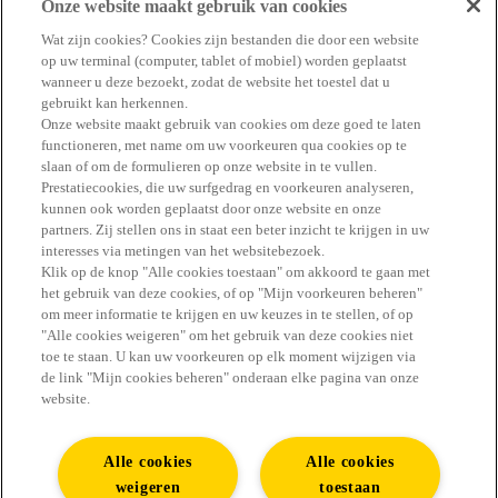
Onze website maakt gebruik van cookies
20 minuten
Gemiddeld
Wat zijn cookies? Cookies zijn bestanden die door een website
op uw terminal (computer, tablet of mobiel) worden geplaatst
wanneer u deze bezoekt, zodat de website het toestel dat u
gebruikt kan herkennen.
Onze website maakt gebruik van cookies om deze goed te laten
functioneren, met name om uw voorkeuren qua cookies op te
slaan of om de formulieren op onze website in te vullen.
#GENIET ERVAN
Prestatiecookies, die uw surfgedrag en voorkeuren analyseren,
kunnen ook worden geplaatst door onze website en onze
partners. Zij stellen ons in staat een beter inzicht te krijgen in uw
interesses via metingen van het websitebezoek.
Klik op de knop "Alle cookies toestaan" om akkoord te gaan met
het gebruik van deze cookies, of op "Mijn voorkeuren beheren"
Vind alle antwoorden in de FAQ
om meer informatie te krijgen en uw keuzes in te stellen, of op
"Alle cookies weigeren" om het gebruik van deze cookies niet
Contact
toe te staan. U kan uw voorkeuren op elk moment wijzigen via
de link "Mijn cookies beheren" onderaan elke pagina van onze
website.
Youtube
Alle cookies
Alle cookies
Sitemap
weigeren
toestaan