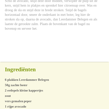
Schil de avocado, snijd deze door midden, verwijder de pulp uit de
kern, snijd hem in plakjes en sprenkel hier citroensap over. Was en
droog de sla en snijd deze in brede stroken. Snijd de bagels
horizontaal door, smeer de onderkant in met boter, leg hier de
stroken sla op, daarna de avocado, dan Leerdammer Belegen en als
laatste de gerookte zalm. Plaats de bovenkant van de bagel nu
bovenop en serveer het.
Ingrediënten
6 plakken Leerdammer Belegen
50g zachte boter
2 eetlepels kleine kappertjes
zout
vers gemalen peper
1 rijpe avocado